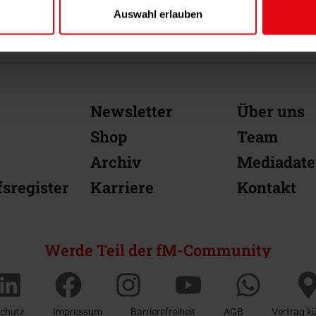
Auswahl erlauben
Newsletter
Über uns
Shop
Team
Archiv
Mediadat
sregister
Karriere
Kontakt
Werde Teil der fM-Community
chutz
Impressum
Barrierefreiheit
AGB
Vertrag k