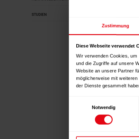
STUDIEN
Zustimmung
Diese Webseite verwendet 
Wir verwenden Cookies, um I
und die Zugriffe auf unsere 
Website an unsere Partner fü
möglicherweise mit weiteren
der Dienste gesammelt habe
E
Notwendig
i
n
w
i
l