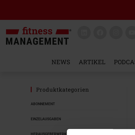
NEWS
ARTIKEL
PODCA
Produktkategorien
ABONNEMENT
EINZELAUSGABEN
HERAUSGEBERWERK