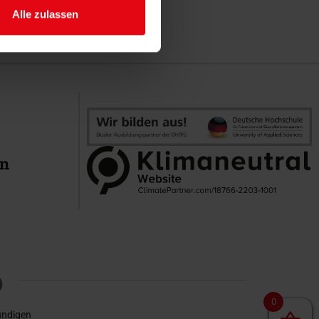
Alle zulassen
en
0
ündigen