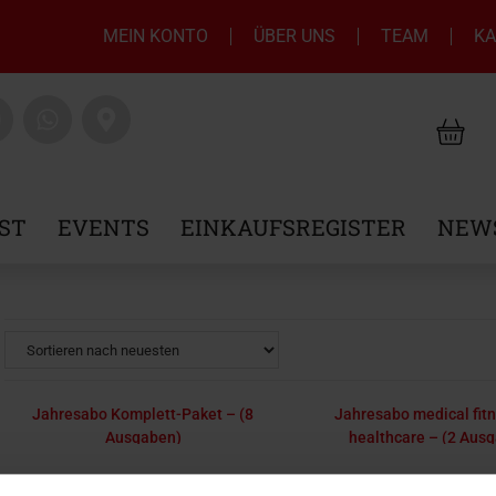
MEIN KONTO
ÜBER UNS
TEAM
KA
ST
EVENTS
EINKAUFSREGISTER
NEW
Jahresabo Komplett-Paket – (8
Jahresabo medical fit
Ausgaben)
healthcare – (2 Aus