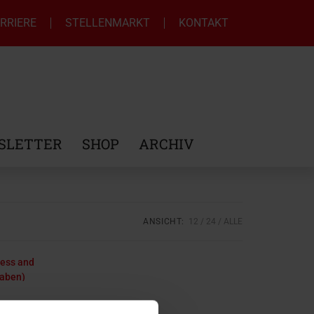
RRIERE
STELLENMARKT
KONTAKT
SLETTER
SHOP
ARCHIV
ANSICHT:
12
24
ALLE
ness and
gaben)