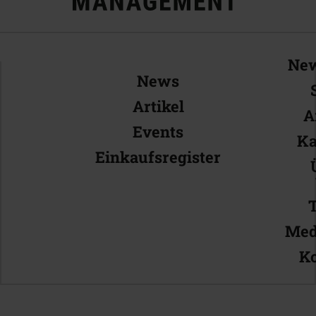
New
News
Artikel
A
Events
Ka
Einkaufsregister
Med
Ko