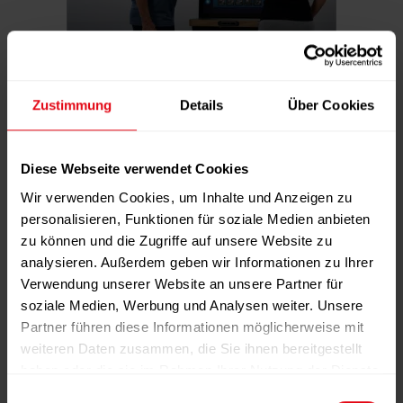
Zustimmung
Details
Über Cookies
Ab:
12,00
€
/ Jahr
Diese Webseite verwendet Cookies
Details
Wir verwenden Cookies, um Inhalte und Anzeigen zu
personalisieren, Funktionen für soziale Medien anbieten
zu können und die Zugriffe auf unsere Website zu
Jahresabo fitness MANAGEMENT international – (6
analysieren. Außerdem geben wir Informationen zu Ihrer
Ausgaben)
Verwendung unserer Website an unsere Partner für
soziale Medien, Werbung und Analysen weiter. Unsere
Partner führen diese Informationen möglicherweise mit
weiteren Daten zusammen, die Sie ihnen bereitgestellt
haben oder die sie im Rahmen Ihrer Nutzung der Dienste
gesammelt haben.
E