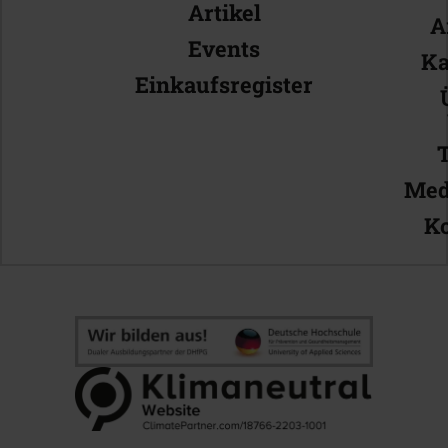
Artikel
A
Events
Ka
Einkaufsregister
Med
Ko