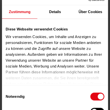
Beschreibung
Zustimmung
Details
Über Cookies
Die medical fitness and healthcare ist ein
medizinisches Fachmagazin für Sportmedizin,
Diabetologie, Rehabilitation, Prävention und
Diese Webseite verwendet Cookies
Ernährung. Sie erscheint halbjährlich, erreicht
Wir verwenden Cookies, um Inhalte und Anzeigen zu
Fitness- und Gesundheits-Anlagen im gesamten
deutschsprachigen Raum (Deutschland, Österreich
personalisieren, Funktionen für soziale Medien anbieten
und Schweiz), liefert Firmen branchenspezifische
zu können und die Zugriffe auf unsere Website zu
Informationen und ist auf nationalen und
analysieren. Außerdem geben wir Informationen zu Ihrer
internationalen Kongressen und Messen vertreten.
Verwendung unserer Website an unsere Partner für
soziale Medien, Werbung und Analysen weiter. Unsere
Partner führen diese Informationen möglicherweise mit
weiteren Daten zusammen, die Sie ihnen bereitgestellt
Das könnte Ihnen auch
haben oder die sie im Rahmen Ihrer Nutzung der Dienste
gesammelt haben.
gefallen …
E
Notwendig
i
n
Jahresabo fitness MANAGEMENT international – (6
w