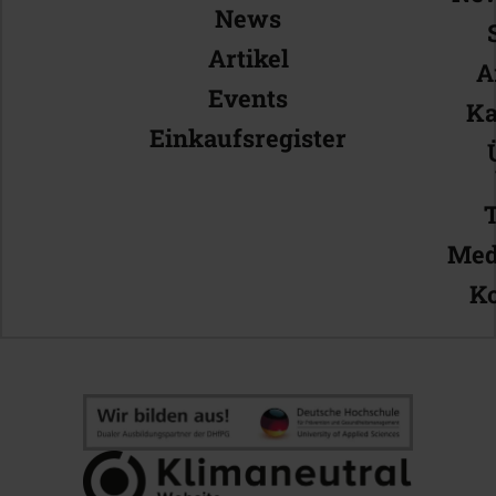
News
Artikel
A
Events
Ka
Einkaufsregister
Med
Ko