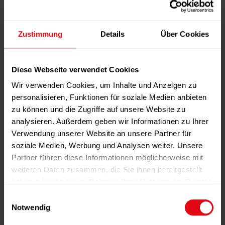
Ernährung
Und, und, und!
Zustimmung
Details
Über Cookies
Diese Webseite verwendet Cookies
AUSGABE
Wir verwenden Cookies, um Inhalte und Anzeigen zu
personalisieren, Funktionen für soziale Medien anbieten
zu können und die Zugriffe auf unsere Website zu
analysieren. Außerdem geben wir Informationen zu Ihrer
Verwendung unserer Website an unsere Partner für
soziale Medien, Werbung und Analysen weiter. Unsere
IN DEN WARENKORB
Partner führen diese Informationen möglicherweise mit
weiteren Daten zusammen, die Sie ihnen bereitgestellt
haben oder die sie im Rahmen Ihrer Nutzung der Dienste
gesammelt haben.
E
Notwendig
i
BESCHREIBUNG
n