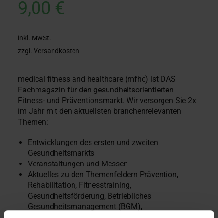
9,00
€
inkl. MwSt.
zzgl. Versandkosten
medical fitness and healthcare (mfhc) ist DAS
Fachmagazin für den gesundheitsorientierten
Fitness- und Präventionsmarkt. Wir versorgen Sie 2x
im Jahr mit den aktuellsten branchenrelevanten
Themen:
Entwicklungen des ersten und zweiten
Gesundheitsmarkts
Veranstaltungen und Messen
Aktuelles zu den Themenfeldern Prävention,
Rehabilitation, Fitnesstraining,
Gesundheitsförderung, Betriebliches
Gesundheitsmanagement (BGM),
Bewegungstherapie, Orthopädie, Diabetologie und